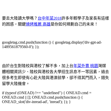
要去大陸讀大學嗎？
台中年菜2018
許多年輕學子及家長有這樣
的困惑，關鍵
燒烤推薦 高雄
是你如何規劃自己的未來！
googletag.cmd.push(function () { googletag.display('div-gpt-ad-
1489561879560-0'); });
由於台生對陸校與港校了解不多，加上台
年菜外賣 桃園
灣媒
體相關資訊少、陸校與港校各大學招生訊息不一等因素，過去
很多考生即使有心赴大陸與港澳就學，卻不得其門而入，錯失
留學大陸機會。
if (typeof (ONEAD) !== "undefined") { ONEAD.cmd =
ONEAD.cmd || []; ONEAD.cmd.push(function () {
ONEAD_slot('div-inread-ad', 'inread'); }); }