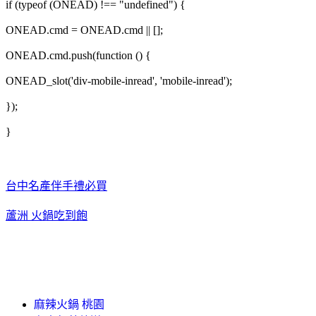
if (typeof (ONEAD) !== "undefined") {
ONEAD.cmd = ONEAD.cmd || [];
ONEAD.cmd.push(function () {
ONEAD_slot('div-mobile-inread', 'mobile-inread');
});
}
台中名產伴手禮必買
蘆洲 火鍋吃到飽
麻辣火鍋 桃園