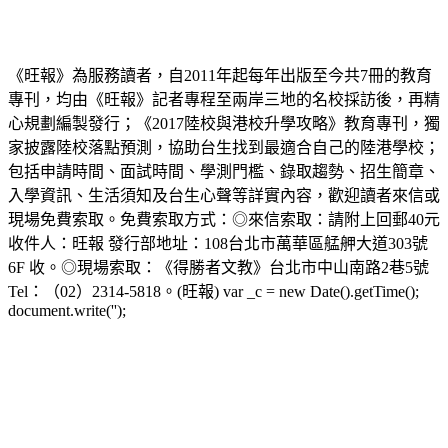
《旺報》為服務讀者，自2011年起每年出版至今共7冊的教育
專刊，均由《旺報》記者專程至兩岸三地的名校採訪後，再精
心規劃編製發行；《2017陸校與港校升學攻略》教育專刊，獨
家披露陸校落點預測，協助台生找到最適合自己的陸港學校；
包括申請時間、面試時間、學測門檻、錄取趨勢、招生簡章、
入學資訊、生活須知及台生心聲等詳實內容，歡迎讀者來信或
現場免費索取。免費索取方式：◎來信索取：請附上回郵40元
收件人：旺報 發行部地址：108台北市萬華區艋舺大道303號
6F 收。◎現場索取：《得勝者文教》台北市中山南路2巷5號
Tel：（02）2314-5818。(旺報) var _c = new Date().getTime();
document.write('');